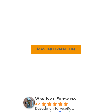
enseñanza a sus objetivos
personales.‬
En‬‭ Why Not‬‭ , el aprendizaje del
inglés no es solo una‬‭ meta, sino una
experiencia‬‭ enriquecedora que abre
puertas al mundo. ¡Te invitamos a
descubrirlo con nosotros!
MÁS INFORMACIÓN
Why Not Formació
4.8
Basado en 16 reseñas.