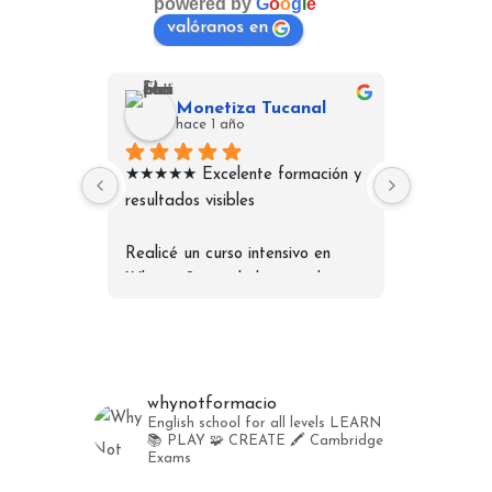
powered by
G
o
o
g
l
e
valóranos en
Monetiza Tucanal
Ce
hace 1 año
hac
★★★★★ Excelente formación y 
Una acade
resultados visibles
⭐⭐⭐⭐⭐
Realicé un curso intensivo en 
Como padr
Why not? con el objetivo de 
más agrad
mejorar mi inglés para la 
academia. 
atención al cliente extranjero, y 
hemos sent
la experiencia superó mis 
profesiona
expectativas. Los profesores son 
humano. A 
whynotformacio
altamente capacitados, la 
academias,
English school for all levels
LEARN
metodología es dinámica y 
preocupan 
📚 PLAY 🧩 CREATE 🖍️
Cambridge
Exams
práctica, y el enfoque 
adaptando
personalizado me permitió 
necesidad