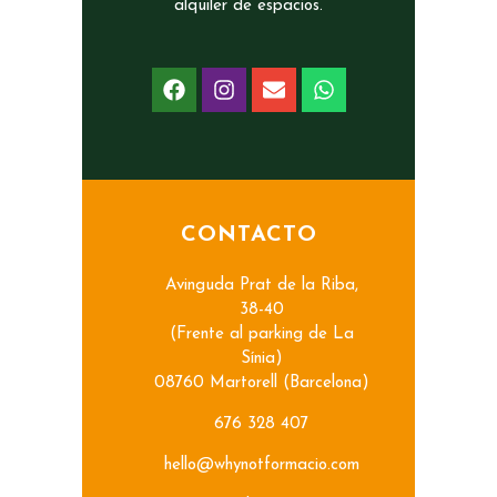
alquiler de espacios.
CONTACTO
Avinguda Prat de la Riba,
38-40
(Frente al parking de La
Sínia)
08760 Martorell (Barcelona)
676 328 407
hello@whynotformacio.com