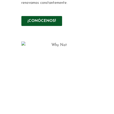
renovamos constantemente.
¡CONÓCENOS!
Nuestro
Centro