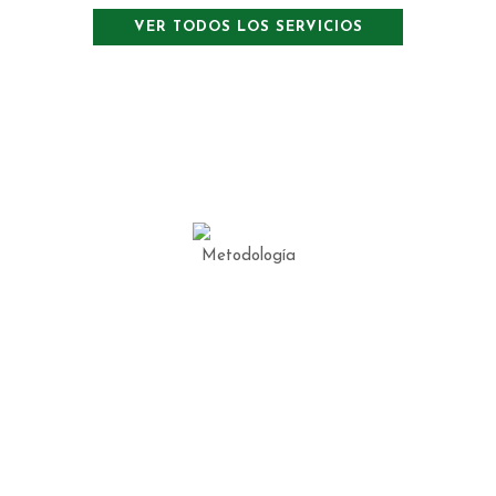
VER TODOS LOS SERVICIOS
Metodología por
edades
En‬‭ Why Not‬‭ hemos desarrollado
una metodología de enseñanza‬‭
innovadora y efectiva que‬‭ combina
lo mejor de la formación reglada
con el uso de materiales y